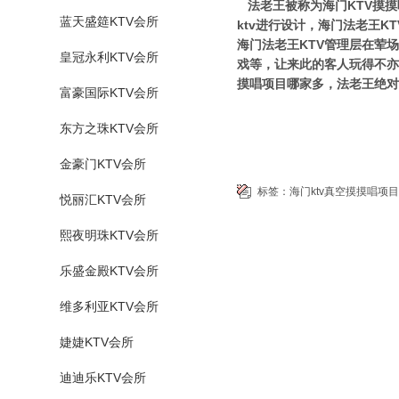
法老王被称为海门KTV摸摸
蓝天盛筵KTV会所
ktv进行设计，海门法老王
海门法老王KTV管理层在荤
皇冠永利KTV会所
戏等，让来此的客人玩得不亦
摸唱项目哪家多，法老王绝对
富豪国际KTV会所
东方之珠KTV会所
金豪门KTV会所
标签：
海门ktv真空摸摸唱项
悦丽汇KTV会所
熙夜明珠KTV会所
乐盛金殿KTV会所
维多利亚KTV会所
婕婕KTV会所
迪迪乐KTV会所