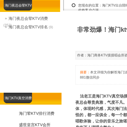
海门夜总会荤KTV
您现在的位置：
海门KTV出台
价格客户点评
海门夜总会荤KTV消费
(352)
海门夜总会荤KTV排名
(9)
非常劲爆！海门k
作者：海门商务KTV摸摸唱会所咨询娱乐
摘要：
本文详细为你解答海门法老
881微信同步
法老王是海门KTV真空场
海门KTV真空消费
夜总会尊贵典雅，气度不凡。
体，体现时代感，其次海门法
海门荤KTV排行消费
怪的，都一应俱全，每一个都
唱歌体验，让你的音乐之旅堪
盛世皇宫KTV会所