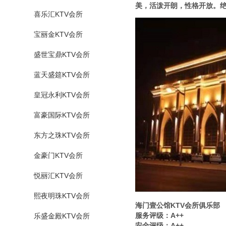
美，活泼开朗，性格开放。
喜乐汇KTV会所
宝丽金KTV会所
盛世宝鼎KTV会所
蓝天盛筵KTV会所
皇冠永利KTV会所
富豪国际KTV会所
东方之珠KTV会所
金豪门KTV会所
悦丽汇KTV会所
熙夜明珠KTV会所
海门壹公馆KTV会所俱乐部
服务评级：A++
乐盛金殿KTV会所
安全评级：A++